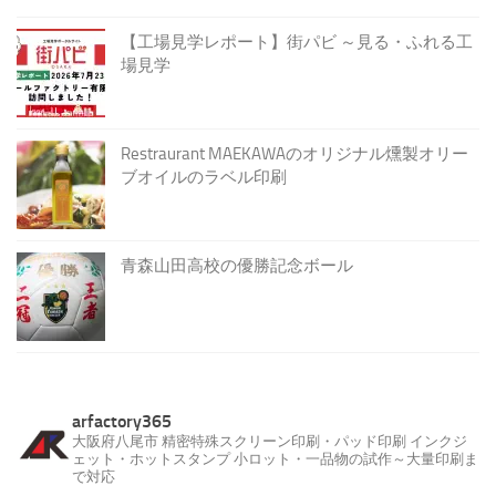
【工場見学レポート】街パビ ～見る・ふれる工
場見学
Restraurant MAEKAWAのオリジナル燻製オリー
ブオイルのラベル印刷
青森山田高校の優勝記念ボール
arfactory365
大阪府八尾市
精密特殊スクリーン印刷・パッド印刷
インクジ
ェット・ホットスタンプ
小ロット・一品物の試作～大量印刷ま
で対応