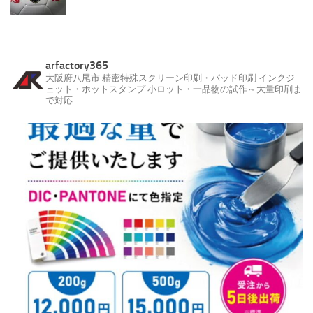
arfactory365
大阪府八尾市
精密特殊スクリーン印刷・パッド印刷
インクジ
ェット・ホットスタンプ
小ロット・一品物の試作～大量印刷ま
で対応