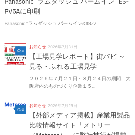
Panasonic “ラムダッシュ パームイン” ES-
PV6Aに印刷
）
学
Panasonic “ラムダッシュ パームイン&#822...
お知らせ
2026年7月31日
0
【工場見学レポート】街パビ ～
見る・ふれる工場見学
２０２６年７月２１日～８月２４日の期間、大
阪府内のものづくり企業１５...
お知らせ
2026年7月23日
0
【外部メディア掲載】産業用製品
比較情報サイト「メトリー