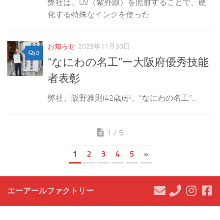
弊社は、UV（紫外線）を照射することで、硬
化する特殊なインクを使った...
お知らせ
2023年11月30日
0
“なにわの名工”ー大阪府優秀技能
者表彰
弊社、阪野雅則(42歳)が、”なにわの名工”...
1 / 5
1
2
3
4
5
»
エーアールファクトリー