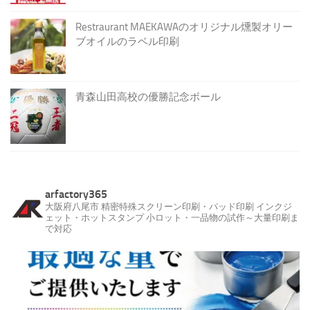
Restraurant MAEKAWAのオリジナル燻製オリー
ブオイルのラベル印刷
青森山田高校の優勝記念ボール
arfactory365
大阪府八尾市
精密特殊スクリーン印刷・パッド印刷
インクジ
ェット・ホットスタンプ
小ロット・一品物の試作～大量印刷ま
で対応