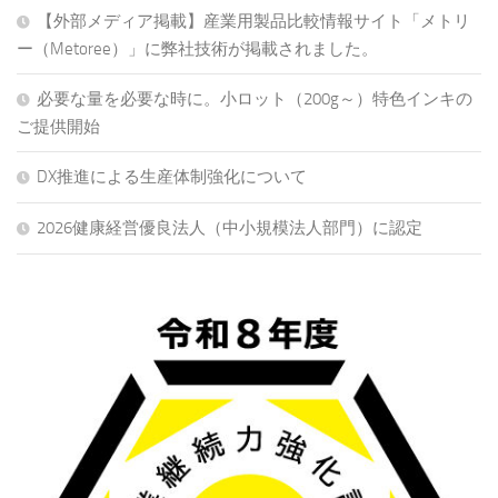
【外部メディア掲載】産業用製品比較情報サイト「メトリ
ー（Metoree）」に弊社技術が掲載されました。
必要な量を必要な時に。小ロット（200g～）特色インキの
ご提供開始
DX推進による生産体制強化について
2026健康経営優良法人（中小規模法人部門）に認定