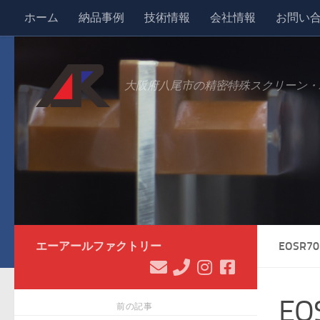
ホーム
納品事例
技術情報
会社情報
お問い
コンテンツへスキップ
大阪府八尾市の精密特殊スクリーン・
エーアールファクトリー
EOSR70
EO
前の記事