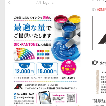
AR_logo_s
BY
ADMI
お
“健康経