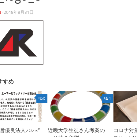
N
·
2018年8月31日
すすめ
0
1
営優良法人2023″
近畿大学生徒さん考案の
コロナ対