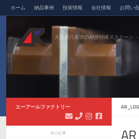
ホーム
納品事例
技術情報
会社情報
お問い
コンテンツへスキップ
大阪府八尾市の精密特殊スクリーン・
エーアールファクトリー
AR_LO
AR
前の記事