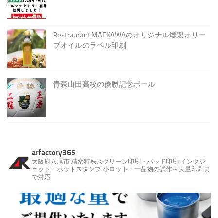
Restraurant MAEKAWAのオリジナル燻製オリー
ブオイルのラベル印刷
青森山田高校の優勝記念ボール
arfactory365
大阪府八尾市
精密特殊スクリーン印刷・パッド印刷
インクジ
ェット・ホットスタンプ
小ロット・一品物の試作～大量印刷ま
で対応