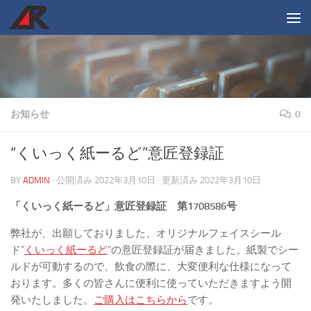
コンテンツへスキップ
お知らせ
0
“くいっく紙ーるど”意匠登録証
BY
ADMIN
· 公開済み
2022年3月10日
· 更新済み
2022年3月10日
「くいっく紙ーるど」意匠登録証 第1708586号
弊社が、出願しておりました、オリジナルフェイスシール
ド”
くいっく紙ーるど
”の意匠登録証が届きました。紙製でシー
ルドが可動するので、飲食の際に、大変便利な仕様になって
おります。多くの皆さんに便利に使っていただきますよう開
発いたしました。
ご購入はこちらから
です。