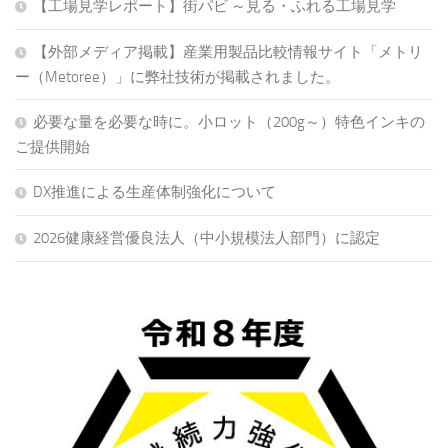
【工場見学レポート】街パビ ～見る・ふれる工場見学
【外部メディア掲載】産業用製品比較情報サイト「メトリ
ー（Metoree）」に弊社技術が掲載されました。
必要な量を必要な時に。小ロット（200g～）特色インキの
ご提供開始
DX推進による生産体制強化について
2026健康経営優良法人（中小規模法人部門）に認定