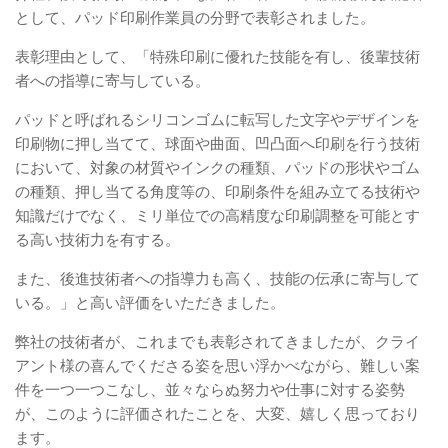
として、パッド印刷作業員の分野で表彰されました。
表彰理由として、「特殊印刷に優れた技能を有し、後輩技術
者への指導に寄与している。
パッドと呼ばれるシリコンゴムに転写した文字やデザインを
印刷物に押し当てて、球面や曲面、凹凸面へ印刷を行う技術
において、対象の材質やインクの種類、パッドの形状やゴム
の種類、押し当てる角度等の、印刷条件を組み立てる技術や
知識だけでなく、ミリ単位での高精度な印刷調整を可能とす
る高い技術力を有する。
また、後進技術者への指導力も高く、技能の伝承に寄与して
いる。」と高い評価をいただきました。
弊社の技術者が、これまでも表彰されてきましたが、クライ
アント様の喜んでくださる姿を思い浮かべながら、難しい案
件を一つ一つこなし、並々ならぬ努力や仕事に対する姿勢
が、このように評価されたことを、大変、嬉しく思っており
ます。