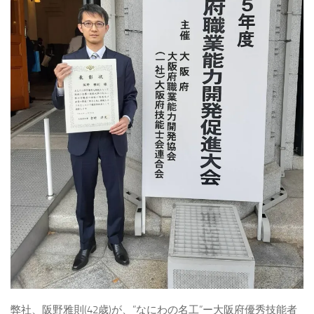
弊社、阪野雅則(42歳)が、”なにわの名工”ー大阪府優秀技能者