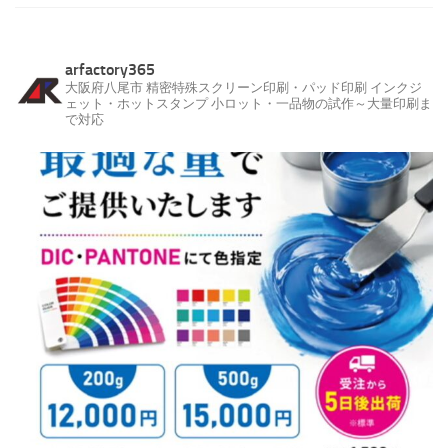
arfactory365
大阪府八尾市
精密特殊スクリーン印刷・パッド印刷
インクジ
ェット・ホットスタンプ
小ロット・一品物の試作～大量印刷ま
で対応