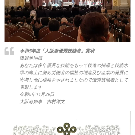
令和5年度「大阪府優秀技能者」賞状
阪野雅則様
あなたは多年優秀な技能をもって後進の指導と技能水
準の向上に努め労働者の福祉の増進及び産業の発展に
寄与し他に模範を示されましたので優秀技能者として
表彰します
令和5年11月29日
大阪府知事 吉村洋文