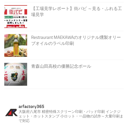
【工場見学レポート】街パビ ～見る・ふれる工
場見学
Restraurant MAEKAWAのオリジナル燻製オリー
ブオイルのラベル印刷
青森山田高校の優勝記念ボール
arfactory365
大阪府八尾市
精密特殊スクリーン印刷・パッド印刷
インクジ
ェット・ホットスタンプ
小ロット・一品物の試作～大量印刷ま
で対応