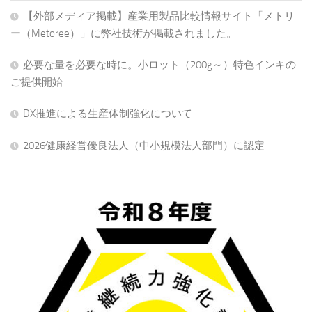
【外部メディア掲載】産業用製品比較情報サイト「メトリ
ー（Metoree）」に弊社技術が掲載されました。
必要な量を必要な時に。小ロット（200g～）特色インキの
ご提供開始
DX推進による生産体制強化について
2026健康経営優良法人（中小規模法人部門）に認定