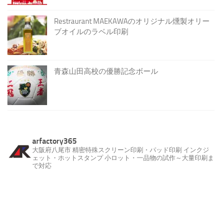
Restraurant MAEKAWAのオリジナル燻製オリー
ブオイルのラベル印刷
青森山田高校の優勝記念ボール
arfactory365
大阪府八尾市
精密特殊スクリーン印刷・パッド印刷
インクジ
ェット・ホットスタンプ
小ロット・一品物の試作～大量印刷ま
で対応