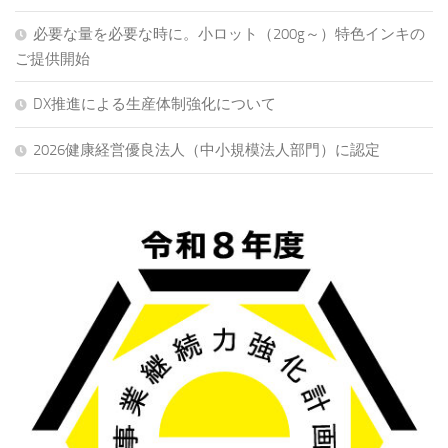
必要な量を必要な時に。小ロット（200g～）特色インキの
ご提供開始
DX推進による生産体制強化について
2026健康経営優良法人（中小規模法人部門）に認定