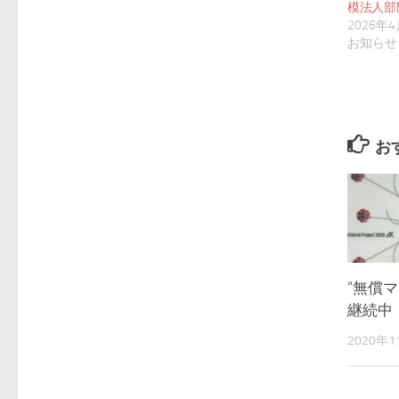
模法人部
2026年
お知らせ
お
“無償
継続中
2020年1