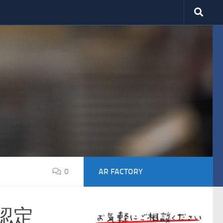
0
AR FACTORY
認定