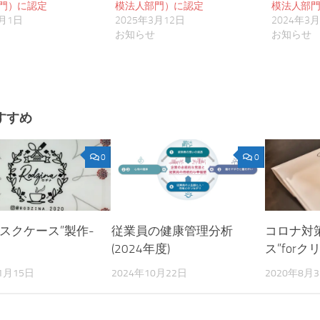
門）に認定
模法人部門）に認定
模法人部
4月1日
2025年3月12日
2024年3
お知らせ
お知らせ
すすめ
0
0
マスクケース”製作-
従業員の健康管理分析
コロナ対
(2024年度)
ス”for
1月15日
2024年10月22日
2020年8月