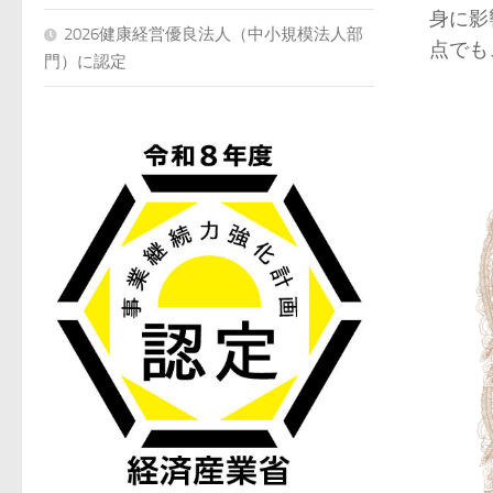
身に影
2026健康経営優良法人（中小規模法人部
点でも
門）に認定