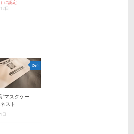
門）に認定
月12日
0
策”マスクケー
クリネスト
31日