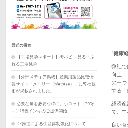
最近の投稿
“健康
【工場見学レポート】街パビ ～見る・ふ
れる工場見学
弊社で
向上、
【外部メディア掲載】産業用製品比較情
の一つ
報サイト「メトリー（Metoree）」に弊社技
する「
術が掲載されました。
経済産
必要な量を必要な時に。小ロット（200g
～）特色インキのご提供開始
で、中
DX推進による生産体制強化について
良い食