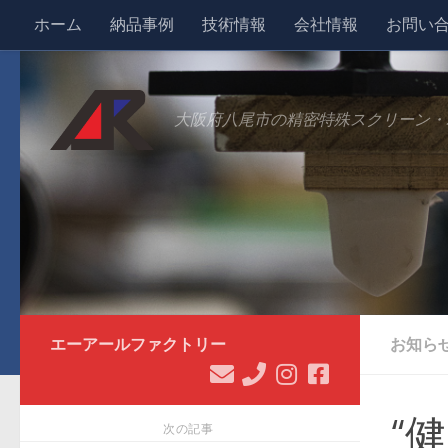
ホーム
納品事例
技術情報
会社情報
お問い
コンテンツへスキップ
大阪府八尾市の精密特殊スクリーン・
エーアールファクトリー
お知ら
“
次の記事