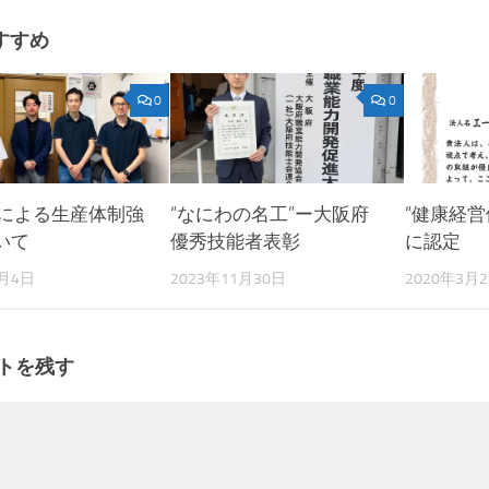
すすめ
0
0
進による生産体制強
“なにわの名工”ー大阪府
“健康経営
いて
優秀技能者表彰
に認定
6月4日
2023年11月30日
2020年3月
トを残す