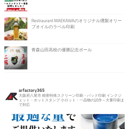
Restraurant MAEKAWAのオリジナル燻製オリー
ブオイルのラベル印刷
青森山田高校の優勝記念ボール
arfactory365
大阪府八尾市
精密特殊スクリーン印刷・パッド印刷
インクジ
ェット・ホットスタンプ
小ロット・一品物の試作～大量印刷ま
で対応