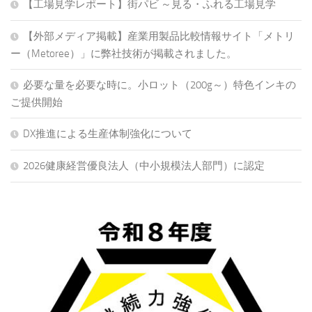
【工場見学レポート】街パビ ～見る・ふれる工場見学
【外部メディア掲載】産業用製品比較情報サイト「メトリ
ー（Metoree）」に弊社技術が掲載されました。
必要な量を必要な時に。小ロット（200g～）特色インキの
ご提供開始
DX推進による生産体制強化について
2026健康経営優良法人（中小規模法人部門）に認定