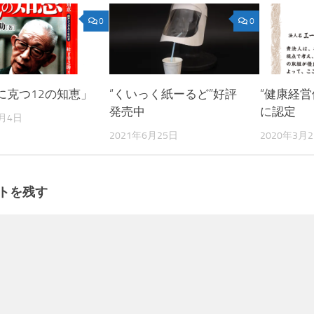
0
0
に克つ12の知恵」
“くいっく紙ーるど”好評
“健康経営
発売中
に認定
8月4日
2021年6月25日
2020年3月
トを残す