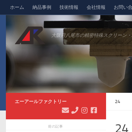
ホーム
納品事例
技術情報
会社情報
お問い
コンテンツへスキップ
大阪府八尾市の精密特殊スクリーン・
エーアールファクトリー
24
24
前の記事