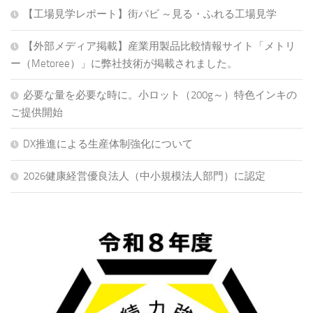
【工場見学レポート】街パビ ～見る・ふれる工場見学
【外部メディア掲載】産業用製品比較情報サイト「メトリ
ー（Metoree）」に弊社技術が掲載されました。
必要な量を必要な時に。小ロット（200g～）特色インキの
ご提供開始
DX推進による生産体制強化について
2026健康経営優良法人（中小規模法人部門）に認定