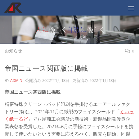
コンテンツへスキップ
お知らせ
0
帝国ニュース関西版に掲載
BY
ADMIN
· 公開済み
2022年1月18日
· 更新済み
2022年1月18日
帝国ニュース関西版に掲載
精密特殊クリーン・パッド印刷を手掛けるエーアールファク
トリー(有)は、2021年11月に紙製のフェイスシールド「
くいっ
く紙ーるど
」で八尾商工会議所の新技術・新製品開発優良企
業表彰を受賞した。2021年6月に手軽にフェイスシールドを携
帯して使いたいという需要に応えるべく、販売を開始。同製