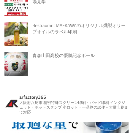
場見学
Restraurant MAEKAWAのオリジナル燻製オリー
ブオイルのラベル印刷
青森山田高校の優勝記念ボール
arfactory365
大阪府八尾市
精密特殊スクリーン印刷・パッド印刷
インクジ
ェット・ホットスタンプ
小ロット・一品物の試作～大量印刷ま
で対応