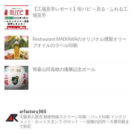
【工場見学レポート】街パビ ～見る・ふれる工
場見学
Restraurant MAEKAWAのオリジナル燻製オリー
ブオイルのラベル印刷
青森山田高校の優勝記念ボール
arfactory365
大阪府八尾市
精密特殊スクリーン印刷・パッド印刷
インクジ
ェット・ホットスタンプ
小ロット・一品物の試作～大量印刷ま
で対応