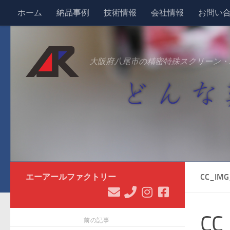
ホーム
納品事例
技術情報
会社情報
お問い
コンテンツへスキップ
大阪府八尾市の精密特殊スクリーン・
エーアールファクトリー
CC_IMG
CC
前の記事