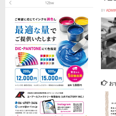
12bw
BY
ADMI
お