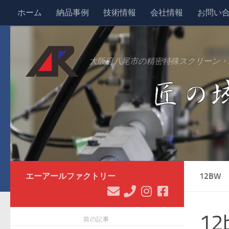
ホーム
納品事例
技術情報
会社情報
お問い
コンテンツへスキップ
大阪府八尾市の精密特殊スクリーン・
エーアールファクトリー
12BW
12
前の記事