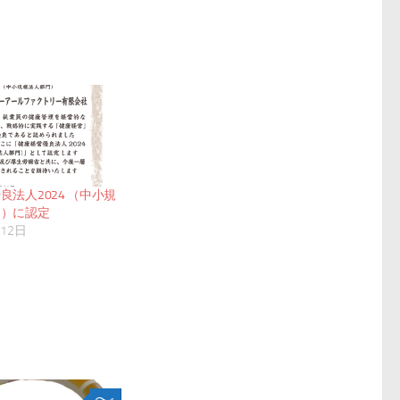
良法人2024 （中小規
門）に認定
月12日