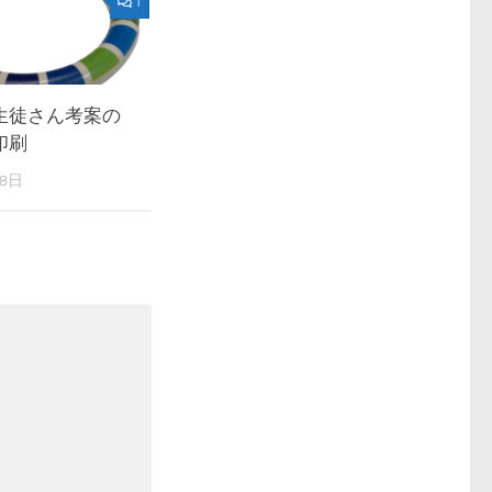
1
生徒さん考案の
印刷
18日