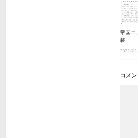
帝国ニ
載
2022年
コメン