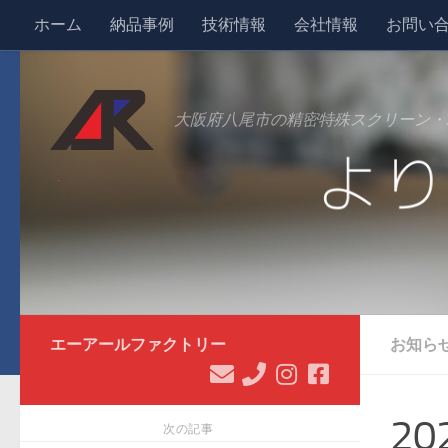
ホーム
納品事例
技術情報
会社情報
お問い
コンテンツへスキップ
大阪府八尾市の精密特殊スクリーン・
エーアールファクトリー
お知ら
2
次の記事