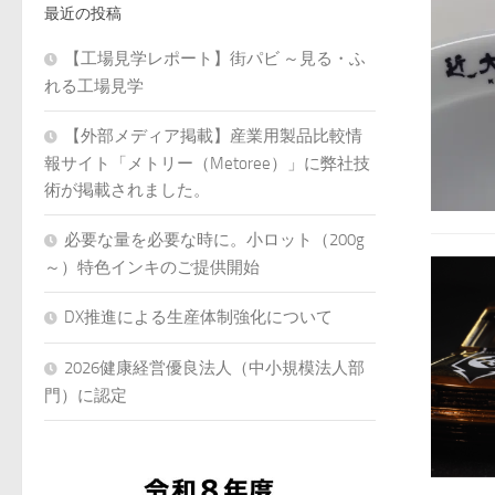
最近の投稿
【工場見学レポート】街パビ ～見る・ふ
れる工場見学
【外部メディア掲載】産業用製品比較情
報サイト「メトリー（Metoree）」に弊社技
術が掲載されました。
必要な量を必要な時に。小ロット（200g
～）特色インキのご提供開始
DX推進による生産体制強化について
2026健康経営優良法人（中小規模法人部
門）に認定