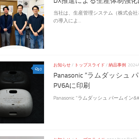
DX推進による生産体制強
当社は、生産管理システム（株式会社ネク
の導入によ...
お知らせ
/
トップスライド
/
納品事例
202
0
Panasonic “ラムダッシュ 
PV6Aに印刷
Panasonic “ラムダッシュ パームイン&#82