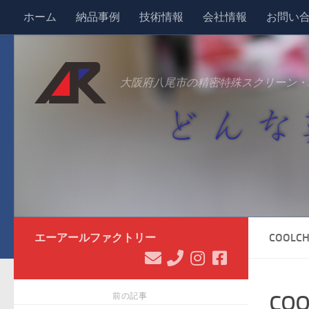
ホーム
納品事例
技術情報
会社情報
お問い
コンテンツへスキップ
大阪府八尾市の精密特殊スクリーン・
エーアールファクトリー
COOLCH
coo
前の記事