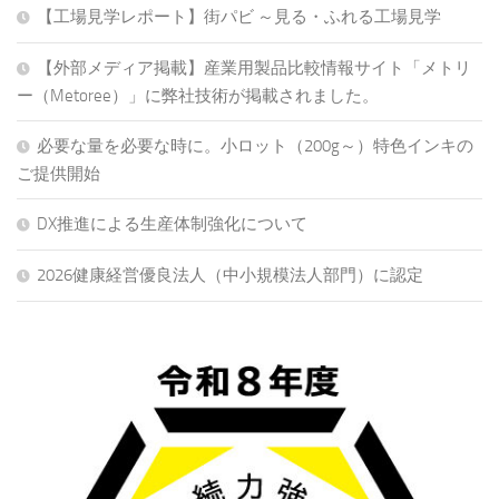
【工場見学レポート】街パビ ～見る・ふれる工場見学
【外部メディア掲載】産業用製品比較情報サイト「メトリ
ー（Metoree）」に弊社技術が掲載されました。
必要な量を必要な時に。小ロット（200g～）特色インキの
ご提供開始
DX推進による生産体制強化について
2026健康経営優良法人（中小規模法人部門）に認定