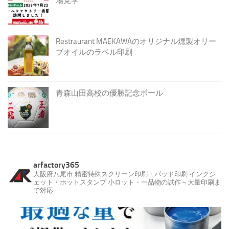
場見学
Restraurant MAEKAWAのオリジナル燻製オリー
ブオイルのラベル印刷
青森山田高校の優勝記念ボール
arfactory365
大阪府八尾市
精密特殊スクリーン印刷・パッド印刷
インクジ
ェット・ホットスタンプ
小ロット・一品物の試作～大量印刷ま
で対応