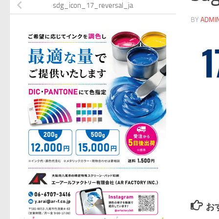
sdg_icon_17_reversal_ja
BY
ADMI
お