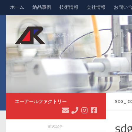
ホーム
納品事例
技術情報
会社情報
お問い
コンテンツへスキップ
大阪府八尾市の精密特殊スクリーン・
エーアールファクトリー
SDG_IC
sdg
前の記事