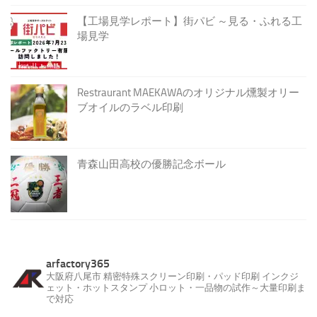
【工場見学レポート】街パビ ～見る・ふれる工
場見学
Restraurant MAEKAWAのオリジナル燻製オリー
ブオイルのラベル印刷
青森山田高校の優勝記念ボール
arfactory365
大阪府八尾市
精密特殊スクリーン印刷・パッド印刷
インクジ
ェット・ホットスタンプ
小ロット・一品物の試作～大量印刷ま
で対応