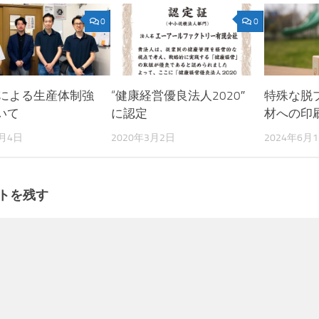
0
0
進による生産体制強
“健康経営優良法人2020″
特殊な脱
いて
に認定
材への印
6月4日
2020年3月2日
2024年6月
トを残す