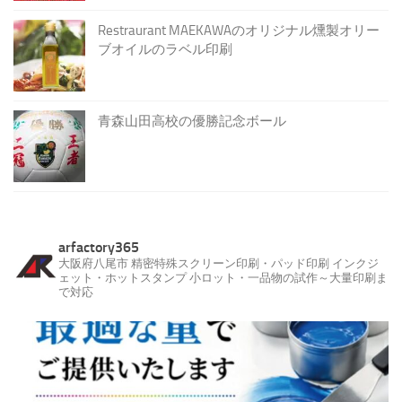
Restraurant MAEKAWAのオリジナル燻製オリー
ブオイルのラベル印刷
青森山田高校の優勝記念ボール
arfactory365
大阪府八尾市
精密特殊スクリーン印刷・パッド印刷
インクジ
ェット・ホットスタンプ
小ロット・一品物の試作～大量印刷ま
で対応