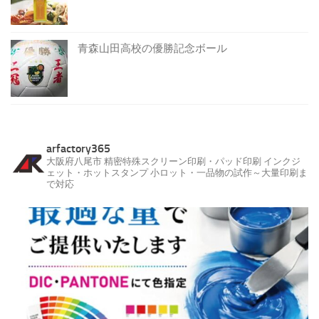
青森山田高校の優勝記念ボール
arfactory365
大阪府八尾市
精密特殊スクリーン印刷・パッド印刷
インクジ
ェット・ホットスタンプ
小ロット・一品物の試作～大量印刷ま
で対応