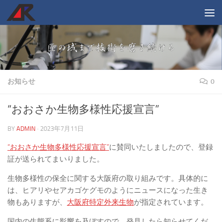
コンテンツへスキップ
お知らせ
0
“おおさか生物多様性応援宣言”
BY
ADMIN
·
2023年7月11日
“おおさか生物多様性応援宣言”
に賛同いたしましたので、登録
証が送られてまいりました。
生物多様性の保全に関する大阪府の取り組みです。具体的に
は、ヒアリやセアカゴケグモのようにニュースになった生き
物もありますが、
大阪府特定外来生物
が指定されています。
国内の生態系に影響を及ぼすので、発見したら知らせてくだ