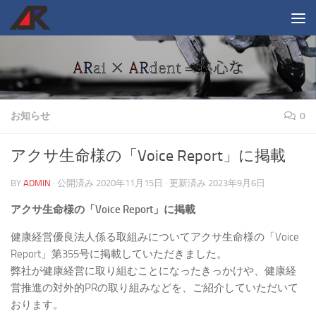
コンテンツへスキップ
お知らせ
0
アクサ生命様の「Voice Report」に掲載
BY
ADMIN
· 公開済み
2020年11月15日
· 更新済み
2023年9月6日
アクサ生命様の「Voice Report」に掲載
健康経営優良法人係る取組みについてアクサ生命様の「Voice
Report」第355号に掲載していただきました。
弊社が健康経営に取り組むことになったきっかけや、健康経
営推進の対外的PRの取り組みなどを、ご紹介していただいて
おります。