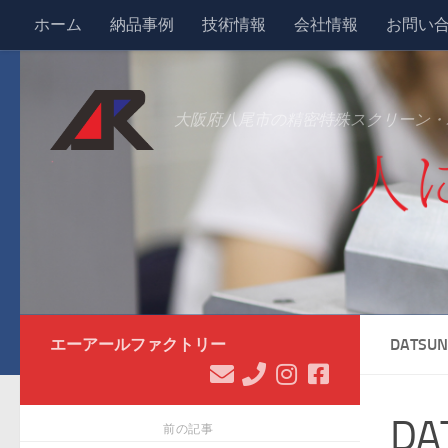
ホーム
納品事例
技術情報
会社情報
お問い
コンテンツへスキップ
大阪府八尾市の精密特殊スクリーン・
エーアールファクトリー
DATSUN
DA
前の記事