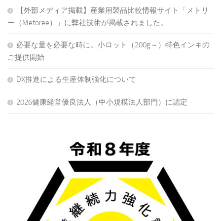
【外部メディア掲載】産業用製品比較情報サイト「メトリ
ー（Metoree）」に弊社技術が掲載されました。
必要な量を必要な時に。小ロット（200g～）特色インキの
ご提供開始
DX推進による生産体制強化について
2026健康経営優良法人（中小規模法人部門）に認定