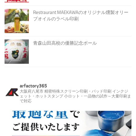
Restraurant MAEKAWAのオリジナル燻製オリー
ブオイルのラベル印刷
青森山田高校の優勝記念ボール
arfactory365
大阪府八尾市
精密特殊スクリーン印刷・パッド印刷
インクジ
ェット・ホットスタンプ
小ロット・一品物の試作～大量印刷ま
で対応