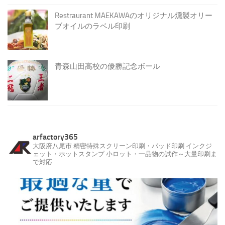
Restraurant MAEKAWAのオリジナル燻製オリー
ブオイルのラベル印刷
青森山田高校の優勝記念ボール
arfactory365
大阪府八尾市
精密特殊スクリーン印刷・パッド印刷
インクジ
ェット・ホットスタンプ
小ロット・一品物の試作～大量印刷ま
で対応