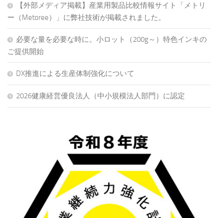
【外部メディア掲載】産業用製品比較情報サイト「メトリ
ー（Metoree）」に弊社技術が掲載されました。
必要な量を必要な時に。小ロット（200g～）特色インキの
ご提供開始
DX推進による生産体制強化について
2026健康経営優良法人（中小規模法人部門）に認定