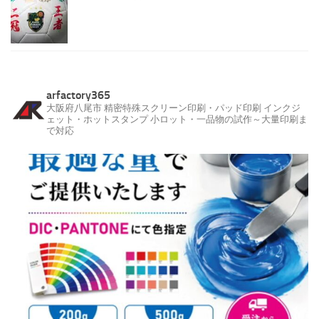
arfactory365
大阪府八尾市
精密特殊スクリーン印刷・パッド印刷
インクジ
ェット・ホットスタンプ
小ロット・一品物の試作～大量印刷ま
で対応